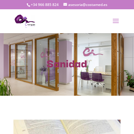
+34 966 885 824
asesoria@costamed.es
Sanidad